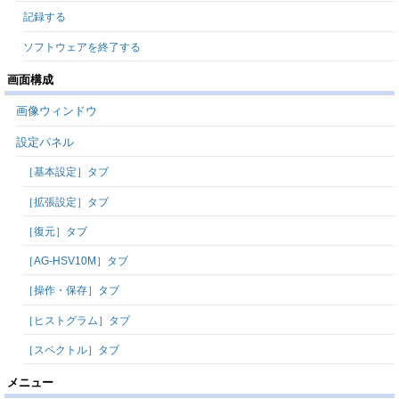
記録する
ソフトウェアを終了する
画面構成
画像ウィンドウ
設定パネル
［基本設定］タブ
［拡張設定］タブ
［復元］タブ
［AG-HSV10M］タブ
［操作・保存］タブ
［ヒストグラム］タブ
［スペクトル］タブ
メニュー