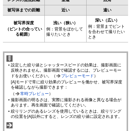
被写体までの距離
近い
遠い
深い（広い）
被写界深度
浅い（狭い）
例：背景までピント
（ピントの合ってい
例：背景をぼかして
を合わせて撮りたい
る範囲）
撮りたいとき
とき
設定した絞り値とシャッタースピードの効果は、撮影画面に
反映されません。撮影画面で確認するには、プレビューモー
ドをお使いください。（
プレビューモード
）
[A]モードで常に絞り効果のプレビューを働かせ、被写界深度
を確認しながら撮影できます：
（
常時プレビュー
）
撮影画面の明るさは、実際に撮影される画像と異なる場合が
あります。再生画面で確認してください。
絞りリングのあるレンズを使用しているときは、絞りリング
の位置を[A]以外にすると、レンズの絞り値に設定されます。